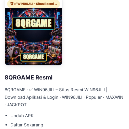
🏆 ✅ WIN96JILI – Situs Resmi WIN96JILI | Download Aplikasi & Login · Populer
8QRGAME Resmi
8QRGAME · ✅ WIN96JILI – Situs Resmi WIN96JILI |
Download Aplikasi & Login · WIN96JILI · Populer · MAXWIN
· JACKPOT
Unduh APK
Daftar Sekarang