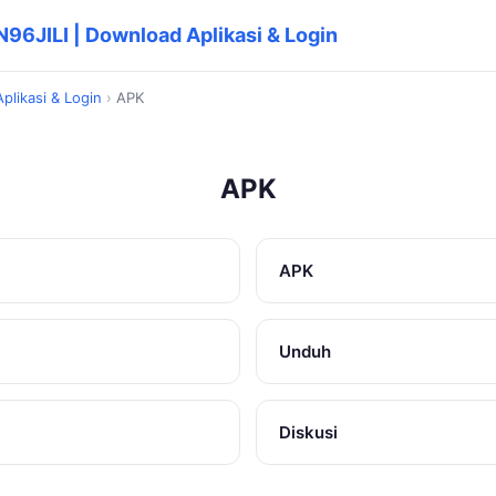
96JILI | Download Aplikasi & Login
plikasi & Login
›
APK
APK
APK
Unduh
Diskusi