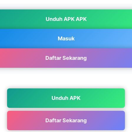
Unduh APK APK
Masuk
Daftar Sekarang
Unduh APK
Daftar Sekarang