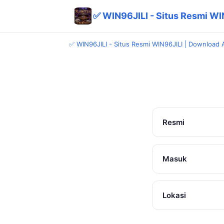
✅ WIN96JILI - Situs Resmi WIN
✅ WIN96JILI - Situs Resmi WIN96JILI | Download A
Resmi
Masuk
Lokasi